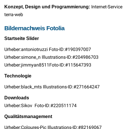
Internet-Service
Konzept, Design und Programmierung:
terra-web
Bildernachweis Fotolia
Startseite Slider
Urheber:
antoniotruzzi
Foto-ID:#190397007
Urheber:
simone_n
Illustrations-ID:#204986703
Urheber:
jimmyan8511
Foto-ID:#115647393
Technologie
Urheber:
black_mts
Illustrations-ID:#271664247
Downloads
Urheber:
Sikov
Foto-ID:#220511174
Qualitätsmanagement
Urheber:
Coloures-Pic
Illustrations-ID:#82169067