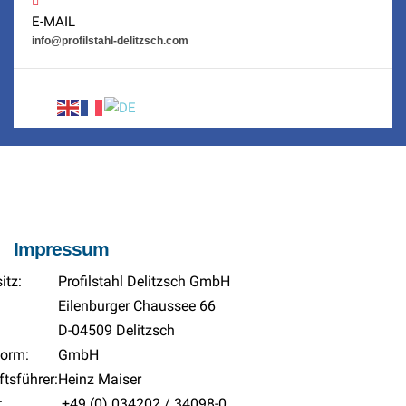
E-MAIL
info@profilstahl-delitzsch.com
Impressum
itz:
Profilstahl Delitzsch GmbH
Eilenburger Chaussee 66
D-04509 Delitzsch
form:
GmbH
tsführer:
Heinz Maiser
:
+49 (0) 034202 / 34098-0