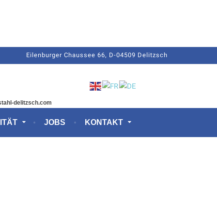
Eilenburger Chaussee 66, D-04509 Delitzsch
stahl-delitzsch.com
ITÄT
JOBS
KONTAKT