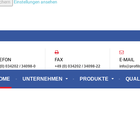
ichern
Einstellungen ansehen
EFON
FAX
E-MAIL
 (0) 034202 / 34098-0
+49 (0) 034202 / 34098-22
info@profil
OME
UNTERNEHMEN
PRODUKTE
QUAL