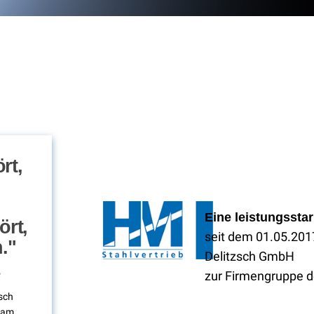
rt,
Eine leistungssta
ört,
seit dem 01.05.2017
."
Delitzsch GmbH
zur Firmengruppe d
zsch
 am