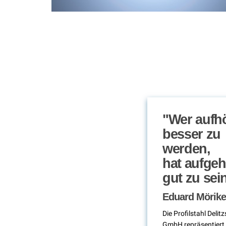
"Wer aufhö
besser zu
werden,
hat aufgeh
gut zu sein
Eduard Mörike
Die Profilstahl Delit
GmbH repräsentiert