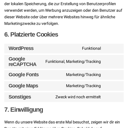
der lokalen Speicherung, die zur Erstellung von Benutzerprofilen
verwendet werden, um Werbung anzuzeigen oder den Benutzer auf
dieser Website oder über mehrere Websites hinweg für ähnliche
Marketingzwecke zu verfolgen.
6. Platzierte Cookies
WordPress
Funktional
Consent
to
Google
Funktional, Marketing/Tracking
reCAPTCHA
service
Consent
wordpress
to
Google Fonts
Marketing/Tracking
service
Consent
google-
to
Google Maps
Marketing/Tracking
Consent
recaptcha
service
to
Sonstiges
google-
Zweck wird noch ermittelt
Consent
service
fonts
to
google-
7. Einwilligung
service
maps
sonstiges
Wenn du unsere Website das erste Mal besuchst, zeigen wir dir ein